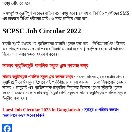
মধ্যে পৌঁছাতে হবে।
অসম্পূর্ণ ও ত্রুটিপূর্ণ আবেদন বাতিল বলে গণ্য হবে। যোগ্য ও নির্বাচিত প্রার্থীদের SMS
এর মাধ্যমে লিখিত পরীক্ষার তারিখ ও সময় জানিয়ে দেয়া হবে।
SCPSC Job Circular 2022
চাকরি স্থায়ী হওয়ার পর প্রতিষ্ঠানের ভাতাদি প্রদান করা হবে। লিখিত/মৌখিক পরীক্ষায়
অংশগ্রহণের জন্য কোনো প্রকার টিএ/ডিএ দেয়া হবে না। কর্তৃপক্ষ যেকোনো আবেদন
বিবেচনা না করার ক্ষমতা সংরক্ষণ করেন।
সাভার ক্যান্টনমেন্ট পাবলিক স্কুল এন্ড কলেজ তথ্য
সাভার ক্যান্টনমেন্ট পাবলিক স্কুল এন্ড কলেজ তথ্য
: ১৯৭৭ সালের ২ ফেব্রুয়ারি সাভার
ক্যান্টনমেন্ট বোর্ড স্কুল হিসেবে এই প্রতিষ্ঠানের যাত্রা শুরু হয়। ঢাকা শিক্ষাবোর্ড ১৯৮০
সালের ১ জানুয়ারি এই প্রতিষ্ঠানকে মাধ্যমিক বিদ্যালয় হিসেবে প্রথম স্বীকৃতি প্রদান
করেন। ১৯৮৭ সালে সাভার ক্যান্টনমেন্ট বোর্ড স্কুলকে সাভার ক্যান্টনমেন্ট পাবলিক স্কুলে
উন্নীত করা হয়।
Laest Job Circular 2023 in Bangladesh
:
স্বাস্থ্য ও পরিবার কল্যাণ
মন্ত্রণালয়ে ৬২৭ জনের চাকরি