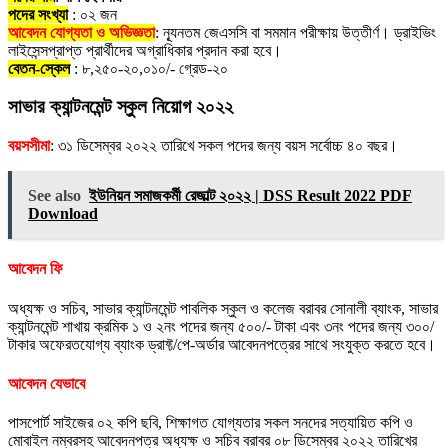
পদের সংখ্যা
: ০২ জন
আবেদন যোগ্যতা ও অভিজ্ঞতা
: ন্যূনতম জেএসসি বা সমমান পরীক্ষায় উত্তীর্ণ। ড্রাইভিং
লাইসেন্সপ্রাপ্ত প্রার্থীদের অগ্রাধিকার প্রদান করা হবে।
বেতন-স্কেল
: ৮,২৫০-২০,০১০/- গ্রেড-২০
সাভার ক্যান্টনমেন্ট স্কুল নিয়োগ ২০২২
বয়সসীমা
: ৩১ ডিসেম্বর ২০২২ তারিখে সকল পদের জন্য বয়স সর্বোচ্চ ৪০ বছর।
See also
ইউনিয়ন সমাজকর্মী রেজাল্ট ২০২২ | DSS Result 2022 PDF
Download
আবেদন ফি
অধ্যক্ষ ও সচিব, সাভার ক্যান্টনমেন্ট পাবলিক স্কুল ও কলেজ বরাবর সোনালী ব্যাংক, সাভার
ক্যান্টনমেন্ট শাখায় ক্রমিক ১ ও ২নং পদের জন্য ৫০০/- টাকা এবং ৩নং পদের জন্য ৩০০/
টাকার অফেরতযোগ্য ব্যাংক ড্রাফ্ট/পে-অর্ডার আবেদনপত্রের সাথে সংযুক্ত করতে হবে।
আবেদন যেভাবে
পাসপোর্ট সাইজের ০২ কপি ছবি, শিক্ষাগত যোগ্যতার সকল সনদের সত্যায়িত কপি ও
মোবাইল নম্বরসহ আবেদনপত্র অধ্যক্ষ ও সচিব বরাবর ০৮ ডিসেম্বর ২০২২ তারিখের