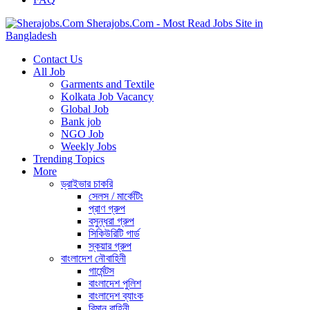
Sherajobs.Com - Most Read Jobs Site in
Bangladesh
Contact Us
All Job
Garments and Textile
Kolkata Job Vacancy
Global Job
Bank job
NGO Job
Weekly Jobs
Trending Topics
More
ড্রাইভার চাকরি
সেলস / মার্কেটিং
প্রাণ গ্রুপ
বসুন্ধরা গ্রুপ
সিকিউরিটি গার্ড
স্কয়ার গ্রুপ
বাংলাদেশ নৌবাহিনী
গার্মেন্টস
বাংলাদেশ পুলিশ
বাংলাদেশ ব্যাংক
বিমান বাহিনী