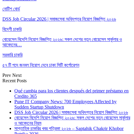
নোটিশ বোর্ড
DSS Job Circular 2026 | সমাজসেবা অধিদপ্তর নিয়োগ বিজ্ঞপ্তি ২০২৬
বিদেশী চাকরি
বোয়েসেল বিদেশি নিয়োগ বিজ্ঞপ্তি ২০২৬: সকল দেশের নতুন বোয়েসেল সার্কুলার ও
আবেদনের…
সরকারি চাকরি
৫৭ টি পদে জনবল নিয়োগ দেবে ঢাকা সিটি কর্পোরেশন
Prev
Next
Recent Posts
Qué cambia para los clientes después del primer préstamo en
Credito 365
Pune IT Company News: 700 Employees Affected by
Sudden Startup Shutdown
DSS Job Circular 2026 | সমাজসেবা অধিদপ্তর নিয়োগ বিজ্ঞপ্তি ২০২৬
বোয়েসেল বিদেশি নিয়োগ বিজ্ঞপ্তি ২০২৬: সকল দেশের নতুন বোয়েসেল সার্কুলার
ও আবেদনের নিয়ম
সাপ্তাহিক চাকরির খবর পত্রিকা ২০২৬ – Saptahik Chakrir Khobor
Potrika 2026