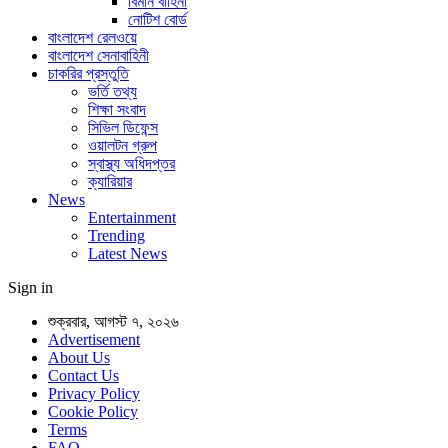
বিমান বাহিনী
নোটিশ বোর্ড
বাংলাদেশ রেলওয়ে
বাংলাদেশ সেনাবাহিনী
চাকরির প্রস্তুতি
ভর্তি তথ্য
শিক্ষা সংবাদ
সিভিল ডিফেন্স
ওয়ালটন গ্রুপ
স্বাস্থ্য অধিদপ্তর
ক্যারিয়ার
News
Entertainment
Trending
Latest News
Sign in
শুক্রবার, আগস্ট ৭, ২০২৬
Advertisement
About Us
Contact Us
Privacy Policy
Cookie Policy
Terms
FAQ