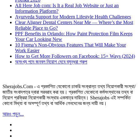
All Here Job com: Is It a Real Job Website or Just an
Information Platform?
Ayurveda Support for Modern Lifestyle Health Challenges
Clear Aligner Dental Centers Near Me — Where’s the Most
Reliable Place to Go?
PPF Benefits in Orlando: How Paint Protection Film Keeps
Your Car Looking New
10 Figma’s Non-Obvious Features That Will Make Your
Work Easier
How to Get More Followers on Facebook: 15+ Ways (2024)
অসংখ্য পদে জনবল নিয়োগ দেবে বসুন্ধরা গ্রুপ
Sherajobs.Com - এ প্রকাশিত যেকোনো চাকরি সংক্রান্ত তথ্য নিয়োগকারী সংস্থা/
জাতীয় সংবাদপত্র দ্বারা সরবরাহ করা হয়। প্রকাশিত যেকোনো কর্মসংস্থানের তথ্য বা
নিয়োগ প্রক্রিয়া নিয়োগকারী সংস্থার একমাত্র দায়িত্ব। Sherajobs এই সম্পর্কিত
কোনো মিথ্যা বা অসম্পূর্ণ তথ্য বা আর্থিক লেনদেনের জন্য দায়ী নয়।
আরও পড়ুন...