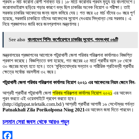
প্রথম ৮ মার্চ করোনা রোগী শনাক্ত হয়। ১৮ মার্চে করোনায় প্রথম মৃত্যু হয় বাংলাদেশে।
করোনাভাইরাস ছড়িয়ে পড়ার কারণে বন্ধ ছিল চাকরির অনেক নিয়োগ ও পরীক্ষা। তাই
সরকার চাকরির আবেদনের জন্য বয়স কমিয়ে দেয়। গত বছর ২৫ মার্চ যাঁদের ৩০ বছর পূর্ণ
হয়েছে, সরকারি চাকরিতে তাঁদের আবেদনের সুযোগ দেওয়ার সিদ্ধান্ত নেয় সরকার। এ
নিয়ে প্রজ্ঞাপনও জারি করে জনপ্রশাসন মন্ত্রণালয়।
See also
বাংলাদেশ শিপিং কর্পোরেশনে চাকরির সুযোগ, পদসংখ্যা ০৬টি
মন্ত্রনালয়ের প্রজ্ঞাপনের আলোকে পটুয়াখালী জেলা পরিবার পরিকল্পনা কার্যালয়ও বিজ্ঞপ্তি
প্রকাশ করেছে। বিজ্ঞপ্তিতে বলা হয়েছে, গত বছরের ২৫ মার্চে প্রার্থীর বয়স ১৮ থেকে
৩০ বছরের মধ্যে হতে হবে। তবে ‘মুক্তিযোদ্ধার সন্তান ও শারীরিক প্রতিবন্ধী প্রার্থীর
ক্ষেত্রে সর্বোচ্চ বয়সসীমা ৩২ বছর।
পটুয়াখালী জেলা পরিবার পরিকল্পনা কার্যালয় নিয়োগ ২০২১ এর আবেদনের নিয়ম জেনে নিন-
আগ্রহী প্রার্থীরা পটুয়াখালী জেলা
পরিবার পরিকল্পনা কার্যালয় নিয়োগ ২০২১
এর আবেদন
পূরন করতে এই ওয়েবসাইটে প্রবেশ করতে হবে।
(http://dgfppat.teletalk.com.bd/) আগ্রহী প্রার্থীরা আগামী ১৬ সেপ্টেম্বর পর্যন্ত
Patuakhali Zila Porikolpona Niog 2021
এর আবেদন জমা দিতে পারবেন।
চলমান সেরা জবস থেকে আরও পড়ুন