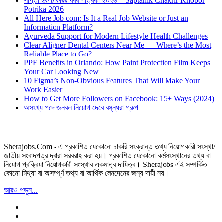
সাপ্তাহিক চাকরির খবর পত্রিকা ২০২৬ – Saptahik Chakrir Khobor
Potrika 2026
All Here Job com: Is It a Real Job Website or Just an
Information Platform?
Ayurveda Support for Modern Lifestyle Health Challenges
Clear Aligner Dental Centers Near Me — Where’s the Most
Reliable Place to Go?
PPF Benefits in Orlando: How Paint Protection Film Keeps
Your Car Looking New
10 Figma’s Non-Obvious Features That Will Make Your
Work Easier
How to Get More Followers on Facebook: 15+ Ways (2024)
অসংখ্য পদে জনবল নিয়োগ দেবে বসুন্ধরা গ্রুপ
Sherajobs.Com - এ প্রকাশিত যেকোনো চাকরি সংক্রান্ত তথ্য নিয়োগকারী সংস্থা/
জাতীয় সংবাদপত্র দ্বারা সরবরাহ করা হয়। প্রকাশিত যেকোনো কর্মসংস্থানের তথ্য বা
নিয়োগ প্রক্রিয়া নিয়োগকারী সংস্থার একমাত্র দায়িত্ব। Sherajobs এই সম্পর্কিত
কোনো মিথ্যা বা অসম্পূর্ণ তথ্য বা আর্থিক লেনদেনের জন্য দায়ী নয়।
আরও পড়ুন...