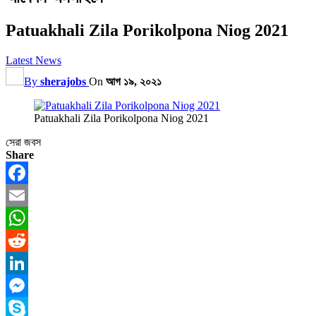
Patuakhali Zila Porikolpona Niog 2021
Latest News
By
sherajobs
On
আগ ১৯, ২০২১
Patuakhali Zila Porikolpona Niog 2021
সেরা জবস
Share
Facebook
Email
WhatsApp
Reddit
LinkedIn
Messenger