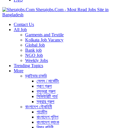
Sherajobs.Com - Most Read Jobs Site in
Bangladesh
Contact Us
All Job
Garments and Textile
Kolkata Job Vacancy
Global Job
Bank job
NGO Job
Weekly Jobs
Trending Topics
More
ড্রাইভার চাকরি
সেলস / মার্কেটিং
প্রাণ গ্রুপ
বসুন্ধরা গ্রুপ
সিকিউরিটি গার্ড
স্কয়ার গ্রুপ
বাংলাদেশ নৌবাহিনী
গার্মেন্টস
বাংলাদেশ পুলিশ
বাংলাদেশ ব্যাংক
বিমান বাহিনী