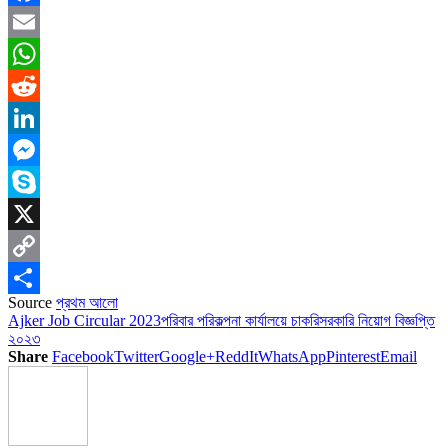
Facebook
Email
WhatsApp
Reddit
LinkedIn
Messenger
Skype
X
Copy
Source
প্রথম আলো
Link
Share
Ajker Job Circular 2023
পরিবার পরিকল্পনা কার্যালয়ে চাকরি
সরকারি নিয়োগ বিজ্ঞপ্তি
২০২৩
Share
Facebook
Twitter
Google+
ReddIt
WhatsApp
Pinterest
Email