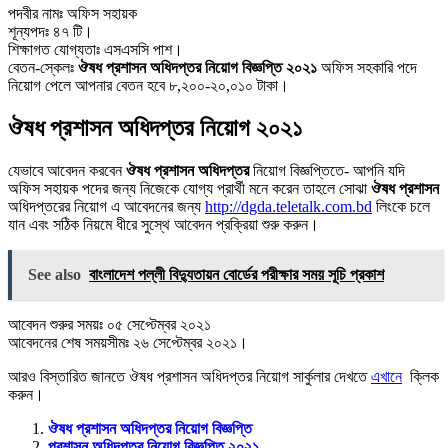
পদবীর নামঃ অফিস সহায়ক
শূন্যপদঃ ৪৭ টি।
শিক্ষাগত যোগ্যতাঃ এসএসসি পাশ।
বেতন-স্কেলঃ
ঔষধ প্রশাসন অধিদপ্তর নিয়োগ বিজ্ঞপ্তি ২০২১
অফিস সহকারি পদে
নিয়োগ পেলে আপনার বেতন হবে ৮,২০০-২০,০১০ টাকা।
ঔষধ প্রশাসন অধিদপ্তর নিয়োগ ২০২১
যেভাবে আবেদন করবেন
ঔষধ প্রশাসন অধিদপ্তর
নিয়োগ বিজ্ঞপ্তিতে- আপনি যদি
অফিস সহায়ক পদের জন্য নিজেকে যোগ্য প্রার্থী মনে করেন তাহলে সোঝা
ঔষধ প্রশাসন
অধিদপ্তরের নিয়োগ এ আবেদনের জন্য
http://dgda.teletalk.com.bd
লিংকে চলে
যান এবং সঠিক নিয়মে ধীরে সুস্থে আবেদন প্রক্রিয়া শুরু করুন।
See also
বাংলাদেশ পল্লী বিদ্যুতায়ন বোর্ডের পরীক্ষার সময় সূচি প্রকাশ
আবেদন শুরুর সময়ঃ ০৫ সেপ্টেম্বর ২০২১
আবেদনের শেষ সময়সীমঃ ২৬ সেপ্টেম্বর ২০২১।
আরও বিস্তারিত জানতে ঔষধ প্রশাসন অধিদপ্তর নিয়োগ সার্কুলার দেখতে
এখানে
ক্লিক
করুন।
ঔষধ প্রশাসন অধিদপ্তর নিয়োগ বিজ্ঞপ্তি
প্রশাসন অধিদপ্তর নিয়োগ বিজ্ঞপ্তি ২০২১