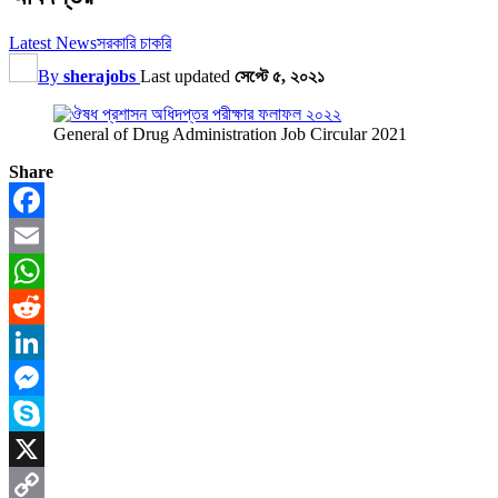
Latest News
সরকারি চাকরি
By
sherajobs
Last updated
সেপ্টে ৫, ২০২১
General of Drug Administration Job Circular 2021
Share
Facebook
Email
WhatsApp
Reddit
LinkedIn
Messenger
Skype
X