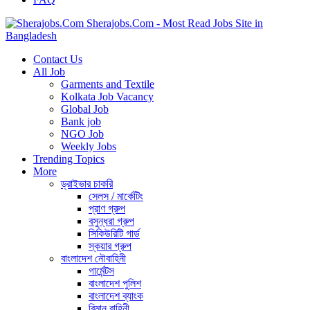
Sherajobs.Com - Most Read Jobs Site in
Bangladesh
Contact Us
All Job
Garments and Textile
Kolkata Job Vacancy
Global Job
Bank job
NGO Job
Weekly Jobs
Trending Topics
More
ড্রাইভার চাকরি
সেলস / মার্কেটিং
প্রাণ গ্রুপ
বসুন্ধরা গ্রুপ
সিকিউরিটি গার্ড
স্কয়ার গ্রুপ
বাংলাদেশ নৌবাহিনী
গার্মেন্টস
বাংলাদেশ পুলিশ
বাংলাদেশ ব্যাংক
বিমান বাহিনী