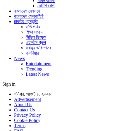
বিমান বাহিনী
নোটিশ বোর্ড
বাংলাদেশ রেলওয়ে
বাংলাদেশ সেনাবাহিনী
চাকরির প্রস্তুতি
ভর্তি তথ্য
শিক্ষা সংবাদ
সিভিল ডিফেন্স
ওয়ালটন গ্রুপ
স্বাস্থ্য অধিদপ্তর
ক্যারিয়ার
News
Entertainment
Trending
Latest News
Sign in
শনিবার, আগস্ট ৮, ২০২৬
Advertisement
About Us
Contact Us
Privacy Policy
Cookie Policy
Terms
FAQ