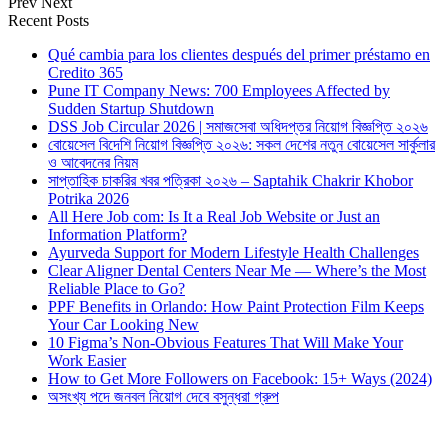
Prev
Next
Recent Posts
Qué cambia para los clientes después del primer préstamo en
Credito 365
Pune IT Company News: 700 Employees Affected by
Sudden Startup Shutdown
DSS Job Circular 2026 | সমাজসেবা অধিদপ্তর নিয়োগ বিজ্ঞপ্তি ২০২৬
বোয়েসেল বিদেশি নিয়োগ বিজ্ঞপ্তি ২০২৬: সকল দেশের নতুন বোয়েসেল সার্কুলার
ও আবেদনের নিয়ম
সাপ্তাহিক চাকরির খবর পত্রিকা ২০২৬ – Saptahik Chakrir Khobor
Potrika 2026
All Here Job com: Is It a Real Job Website or Just an
Information Platform?
Ayurveda Support for Modern Lifestyle Health Challenges
Clear Aligner Dental Centers Near Me — Where’s the Most
Reliable Place to Go?
PPF Benefits in Orlando: How Paint Protection Film Keeps
Your Car Looking New
10 Figma’s Non-Obvious Features That Will Make Your
Work Easier
How to Get More Followers on Facebook: 15+ Ways (2024)
অসংখ্য পদে জনবল নিয়োগ দেবে বসুন্ধরা গ্রুপ