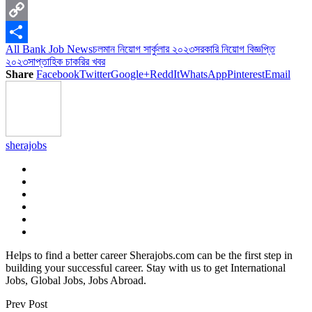
X
Copy
All Bank Job News
চলমান নিয়োগ সার্কুলার ২০২৩
সরকারি নিয়োগ বিজ্ঞপ্তি
Link
Share
২০২৩
সাপ্তাহিক চাকরির খবর
Share
Facebook
Twitter
Google+
ReddIt
WhatsApp
Pinterest
Email
sherajobs
Helps to find a better career Sherajobs.com can be the first step in
building your successful career. Stay with us to get International
Jobs, Global Jobs, Jobs Abroad.
Prev Post