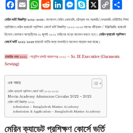
Facebook
Email
WhatsApp
Reddit
LinkedIn
Messenger
Skype
X
Cop
S
Lin
মেরিন ভর্তি বিজ্ঞপ্তি ২০২২-২০২৩
: বাংলাদেশ মেরিন একাডেমি, চট্টগ্রাম সহ সরকারি/বেসরকারি মেরিটাইম শিক্ষা
প্রতিষ্ঠানে মেরিন ক্যাডেট প্রশিক্ষণ কোর্সে ভর্তি বিজ্ঞপ্তি ২০২২-২০২৩ সালের নটিক্যাল / ইঞ্জিনিয়ারিং ক্যাডেট
হিসেবে যােগদানে আগ্রহীদের ৩১ জুলাই ২০২২ তারিখের মধ্যে আবেদন করতে হবে।
মেরিন ক্যাডেট প্রশিক্ষণ
কোর্সে ভর্তি ২০২২-২০২৩
ক্যাডেট ভর্তির জন্য অনলাইনে আবেদন আহ্বান করা যাচ্ছে।
চাকরির খবর ২০২২
:
গার্মেন্টস চাকরি নারায়ণগঞ্জ ২০২২ – Sr. IE Executive (Garments
Sewing)
এক নজরে
মেরিন ক্যাডেট প্রশিক্ষণ কোর্সে ভর্তি ২০২২-২০২৩
Merin Academy Admission Circular 2022 – 2023
মেরিন ভর্তি বিজ্ঞপ্তি ২০২২
Admission – Bangladesh Marine Academy
Admission & Application – Bangladesh Marine Academy
মেরিন ক্যাডেট প্রশিক্ষণ কোর্সে ভর্তি