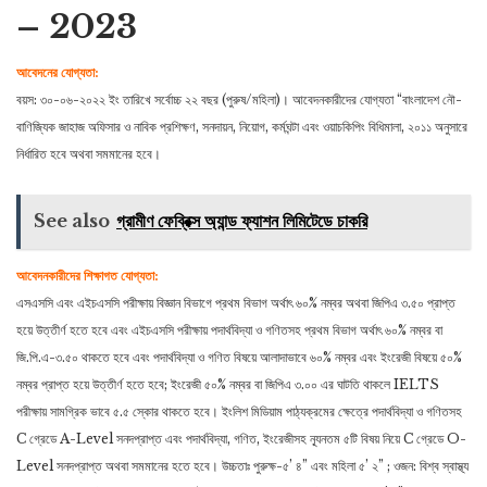
– 2023
আবেদনের যােগ্যতা:
বয়স: ৩০-০৬-২০২২ ইং তারিখে সর্বোচ্চ ২২ বছর (পুরুষ/মহিলা)। আবেদনকারীদের যােগ্যতা “বাংলাদেশ নৌ-
বাণিজ্যিক জাহাজ অফিসার ও নাবিক প্রশিক্ষণ, সনদায়ন, নিয়ােগ, কর্মঘন্টা এবং ওয়াচকিপিং বিধিমালা, ২০১১ অনুসারে
নির্ধারিত হবে অথবা সমমানের হবে।
See also
গ্রামীণ ফেব্রিক্স অ্যান্ড ফ্যাশন লিমিটেডে চাকরি
আবেদনকারীদের শিক্ষাগত যােগ্যতা:
এসএসসি এবং এইচএসসি পরীক্ষায় বিজ্ঞান বিভাগে প্রথম বিভাগ অর্থাৎ ৬০% নম্বর অথবা জিপিএ ৩.৫০ প্রাপ্ত
হয়ে উত্তীর্ণ হতে হবে এবং এইচএসসি পরীক্ষায় পদার্থবিদ্যা ও গণিতসহ প্রথম বিভাগ অর্থাৎ ৬০% নম্বর বা
জি.পি.এ-৩.৫০ থাকতে হবে এবং পদার্থবিদ্যা ও গণিত বিষয়ে আলাদাভাবে ৬০% নম্বর এবং ইংরেজী বিষয়ে ৫০%
নম্বর প্রাপ্ত হয়ে উত্তীর্ণ হতে হবে; ইংরেজী ৫০% নম্বর বা জিপিএ ৩.০০ এর ঘাটতি থাকলে IELTS
পরীক্ষায় সামগ্রিক ভাবে ৫.৫ স্কোর থাকতে হবে। ইংলিশ মিডিয়াম পাঠ্যক্রমের ক্ষেত্রে পদার্থবিদ্যা ও গণিতসহ
C গ্রেডে A-Level সনদপ্রাপ্ত এবং পদার্থবিদ্যা, গণিত, ইংরেজীসহ ন্যূনতম ৫টি বিষয় নিয়ে C গ্রেডে O-
Level সনদপ্রাপ্ত অথবা সমমানের হতে হবে। উচ্চতাঃ পুরুক্ষ-৫’ ৪” এবং মহিলা ৫’ ২” ; ওজন: বিশ্ব স্বাস্থ্য