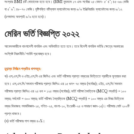
সংস্থার BMI চার্ট মােতাবেক হতে হবে। (BMI নূ্যনতম ১৭ এবং সর্বোচ্চ ২৫ যেমন- ৫’ ৪”; ৪৫-৬৬ কেজি
বা ৫’ ৬”: ৪৮-৭০ কেজি। দৃষ্টিশক্তি নটিক্যাল ক্যাডেটদের জন্য ৬/৬ ইঞ্জিনিয়ারিং ক্যাডেটদের জন্য ৬/১২
(চশমাসহ অবশ্যই ৬/৬ হতে হবে)।
মেরিন ভর্তি বিজ্ঞপ্তি ২০২২
আবেদনকারীকে বাংলাদেশী নাগরিক এবং অবিবাহিত হতে হবে। তবে বিদেশী নাগরিক ভর্তির ক্ষেত্রে সরকারের
সংশ্লিষ্ট নিয়মনীতি/শর্তাদি প্রযােজ্য হবে।
চূড়ান্ত নির্বাচন পদ্ধতির ধাপসমূহ:
ক) এস,এস,সি ও এইচ,এস,সি এর জিপিএ এবং ভর্তি পরীক্ষায় প্রাপ্ত নম্বরের ভিত্তিতে প্রার্থীকে মূল্যায়ন করা
হবে। এস,এস.সি/সমমান পরীক্ষায় প্রাপ্ত জিপিএ এর ১৫ গুন= ৭৫ নম্বর (সর্বোচ্চ); এইচ, এস,সি/সমমান
পরীক্ষায় প্রাপ্ত জিপিএ এর ২৫ গুন = ১২৫ নম্বর (সর্বোচ্চ); ভর্তি পরীক্ষা নৈবত্তিক (MCQ পদ্ধতি) = ১০০
নম্বর; সর্বমােট = ৩০০ নম্বর; ভর্তি পরীক্ষা: নৈব্যক্তিক (MCQ পদ্ধতি) = ১০০ নম্বর এর বিষয় ভিত্তিক
নম্বর বিভাজন: পদার্থবিজ্ঞান-১৫, গণিত-২৫, বাংলা-১০, ইংরেজী-২৫ ও সাধারণ জ্ঞান-১৫)। পরীক্ষায় মােট ২০০টি
প্রশ্ন থাকবে।
(খ) ভর্তি পরীক্ষায় পাশ নম্বর ৪০%।