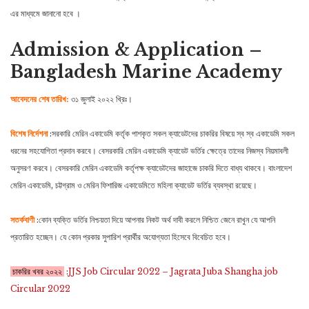
এর মাধ্যমে জানানাে হবে ।
Admission & Application –
Bangladesh Marine Academy
আবেদনের শেষ তারিখ:
৩১ জুলাই ২০২২ খ্রিঃ।
বিশেষ নির্দেশনা
:সরকারি মেরিন একাডেমি কর্তৃক পাশকৃত সকল ক্যাডেটদের চাকরির বিষয়ে স্ব স্ব একাডেমি সকল
ধরনের সহযােগিতা প্রদান করবে। বেসরকারি মেরিন একাডেমি ক্যাডেট ভর্তির ক্ষেত্রে তাদের নিজস্ব নিয়মাবলী
অনুসরণ করবে। বেসরকারি মেরিন একাডেমি কর্তৃপক্ষ ক্যাডেটদের জাহাজে চাকরি দিতে বাধ্য থাকবে। বাংলাদেশ
মেরিন একাডেমি, চট্টগ্রাম ও মেরিন ফিশারিজ একাডেমিতে মহিলা ক্যাডেট ভর্তির ব্যবস্থা রয়েছে।
সতর্কবাণী
:কোন ব্যক্তি ভর্তির নিশ্চয়তা দিয়ে আপনার নিকট অর্থ দাবী করলে নিশ্চিত জেনে রাখুন যে আপনি
প্রতারিত হচ্ছেন। যে কোন প্রকার সুপারিশ প্রার্থীর অযােগ্যতা হিসেবে বিবেচিত হবে।
চাকরির খবর ২০২২
:
JJS Job Circular 2022 – Jagrata Juba Shangha job
Circular 2022