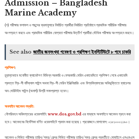
Admission – Bangladesh
Marine Academy
(গ) পরীক্ষার ফলাফল ও পছন্দের ক্রমানুসারে নির্বাচিত প্রার্থীরা নির্ধারিত প্রতিষ্ঠানে প্রাথমিক শারীরিক পরীক্ষায়
অংশগ্রহণ করবে এবং প্রাথমিক শারীরিক যােগ্যতা পরীক্ষায় উত্তীর্ণ প্রার্থীরা মৌখিক পরীক্ষায় অংশগ্রহন করবে।
See also
জাতীয় জনসংখ্যা গবেষণা ও প্রশিক্ষণ ইনস্টিটিউটে ৮ পদে চাকরি
প্রশিক্ষণ
:
চূড়ান্তভাবে মনােনীত ক্যাডেটগণ বিভিন্ন সরকারি ও বেসরকারি মেরিন একাডেমিতে প্রশিক্ষণ শেষে একাডেমি
প্রদত্ত প্রি-সী নটিক্যাল সাইন্স অথবা প্রি-সী মেরিন ইঞ্জিনিয়ারিং এবং বিশ্ববিদ্যালয়ের অধিভূক্তিতে ব্যাচেলর
অব মেরিটাইম সাইন্স (অনার্স) ডিগ্রী সনদপ্রাপ্ত হবেন।
অনলাইন আবেদন পদ্ধতি:
নৌপরিবহন অধিদপ্তরের ওয়েবসাইট:
www.dos.gov.bd
এর মাধ্যমে অনলাইনে আবেদন গ্রহন করা
হবে। আবেদনের নির্দেশিকা বর্ণিত ওয়েবসাইটে প্রদান করা হয়েছে। প্রয়ােজনে যােগাযােগ: ০১৮১০০০১১৯০।
আবেদন ও লিখিত পরীক্ষার তারিখ/সময়/কেন্দ্র লিখিত পরীক্ষার তারিখ/সময় কেন্দ্র পরবর্তীতে মােবাইলে এসএমএস