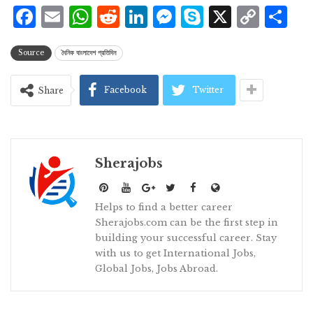
Facebook
Email
WhatsApp
Reddit
LinkedIn
Messenger
Skype
X
Cop
S
Lin
Source
দৈনিক বাংলাদেশ প্রতিদিন
Facebook
Twitter
Share
Sherajobs
Helps to find a better career
Sherajobs.com can be the first step in
building your successful career. Stay
with us to get International Jobs,
Global Jobs, Jobs Abroad.