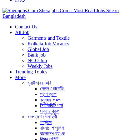
Sherajobs.Com - Most Read Jobs Site in
Bangladesh
Contact Us
All Job
Garments and Textile
Kolkata Job Vacancy
Global Job
Bank job
NGO Job
Weekly Jobs
Trending Topics
More
ড্রাইভার চাকরি
সেলস / মার্কেটিং
প্রাণ গ্রুপ
বসুন্ধরা গ্রুপ
সিকিউরিটি গার্ড
স্কয়ার গ্রুপ
বাংলাদেশ নৌবাহিনী
গার্মেন্টস
বাংলাদেশ পুলিশ
বাংলাদেশ ব্যাংক
বিমান বাহিনী