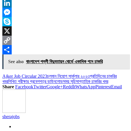
Reddit
LinkedIn
Messenger
Skype
X
Copy
Link
Share
See also
বাংলাদেশ পল্লী বিদ্যুতায়ন বাের্ডে একাধিক পদে চাকরি
Ajker Job Circular 2023
চলমান নিয়োগ সার্কুলার ২০২৩
প্রতিদিনের চাকরির
খবর
লিখিত পরীক্ষার প্রবেশপত্র ডাউনলোড
সময় সূচি
সাপ্তাহিক চাকরির খবর
Share
Facebook
Twitter
Google+
ReddIt
WhatsApp
Pinterest
Email
sherajobs