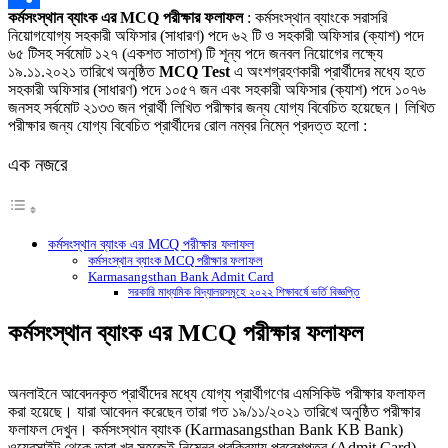
কর্মসংস্থান ব্যাংক এর MCQ পরীক্ষার ফলাফল
: কর্মসংস্থান ব্যাংকে সরাসরি
Link
Share
নিয়ােগযােগ্য সহকারী অফিসার (সাধারণ) পদে ৬২ টি ও সহকারী অফিসার (ক্যাশ) পদে
৬৫ টিসহ সর্বমােট ১২৭ (একশত সাতাশ) টি শূন্য পদে জনবল নিয়ােগের লক্ষ্যে
১৯.১১.২০২১ তারিখে অনুষ্ঠিত
MCQ Test
এ অংশগ্রহণকারী প্রার্থীদের মধ্যে হতে
সহকারী অফিসার (সাধারণ) পদে ১০৫৭ জন এবং সহকারী অফিসার (ক্যাশ) পদে ১০৭৬
জনসহ সর্বমােট ২১৩৩ জন প্রার্থী লিখিত পরীক্ষার জন্য যোগ্য বিবেচিত হয়েছেন। লিখিত
পরীক্ষার জন্য যােগ্য বিবেচিত প্রার্থীদের রােল নম্বর নিম্নে প্রদত্ত হলাে :
এক নজরে
কর্মসংস্থান ব্যাংক এর MCQ পরীক্ষার ফলাফল
কর্মসংস্থান ব্যাংক MCQ পরীক্ষার ফলাফল
Karmasangsthan Bank Admit Card
সরকারি মাধ্যমিক বিদ্যালয়সমূহে ২০২২ শিক্ষাবর্ষে ভর্তি বিজ্ঞপ্তি
কর্মসংস্থান ব্যাংক এর MCQ পরীক্ষার ফলাফল
অনলাইনে আবেদনকৃত প্রার্থীদের মধ্যে যোগ্য প্রার্থীগণের এমসিকিউ পরীক্ষার ফলাফল
করা হয়েছে। যারা আবেদন করেছেন তারা গত ১৯/১১/২০২১ তারিখে অনুষ্ঠিত পরীক্ষার
ফলাফল দেখুন। কর্মসংস্থান ব্যাংক (Karmasangsthan Bank KB Bank)
ওয়েবসাইট থেকে তারা খুব সহজেই নিম্নের প্রক্রিয়ায় প্রবেশপত্র (Admit Card)