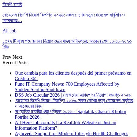
বিদেশী চাকরি
বোয়েসেল বিদেশি নিয়োগ বিজ্ঞপ্তি ২০২৬: সকল দেশের নতুন বোয়েসেল সার্কুলার ও
আবেদনের…
All Job
১৩৭৭ টি শূন্য পদে জনবল নিয়োগ দেবে খাদ্য অধিদপ্তর, আবেদন শেষ ১০-১০-২০২৩
খ্রিঃ
Prev
Next
Recent Posts
Qué cambia para los clientes después del primer préstamo en
Credito 365
Pune IT Company News: 700 Employees Affected by
Sudden Startup Shutdown
DSS Job Circular 2026 | সমাজসেবা অধিদপ্তর নিয়োগ বিজ্ঞপ্তি ২০২৬
বোয়েসেল বিদেশি নিয়োগ বিজ্ঞপ্তি ২০২৬: সকল দেশের নতুন বোয়েসেল সার্কুলার
ও আবেদনের নিয়ম
সাপ্তাহিক চাকরির খবর পত্রিকা ২০২৬ – Saptahik Chakrir Khobor
Potrika 2026
All Here Job com: Is It a Real Job Website or Just an
Information Platform?
Ayurveda Support for Modern Lifestyle Health Challenges