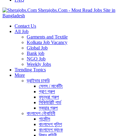
Sherajobs.Com - Most Read Jobs Site in
Bangladesh
Contact Us
All Job
Garments and Textile
Kolkata Job Vacancy
Global Job
Bank job
NGO Job
Weekly Jobs
Trending Topics
More
ড্রাইভার চাকরি
সেলস / মার্কেটিং
প্রাণ গ্রুপ
বসুন্ধরা গ্রুপ
সিকিউরিটি গার্ড
স্কয়ার গ্রুপ
বাংলাদেশ নৌবাহিনী
গার্মেন্টস
বাংলাদেশ পুলিশ
বাংলাদেশ ব্যাংক
বিমান বাহিনী