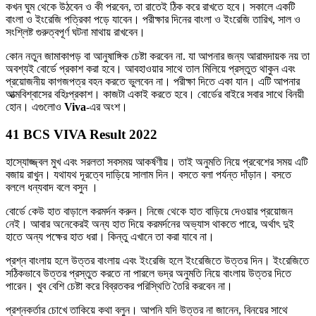
কখন ঘুম থেকে উঠবেন ও কী পরবেন, তা রাতেই ঠিক করে রাখতে হবে। সকালে একটি
বাংলা ও ইংরেজি পত্রিকা পড়ে যাবেন। পরীক্ষার দিনের বাংলা ও ইংরেজি তারিখ, সাল ও
সংশ্লিষ্ট গুরুত্বপূর্ণ ঘটনা মাথায় রাখবেন।
কোন নতুন জামাকাপড় বা আনুষাঙ্গিক চেষ্টা করবেন না. যা আপনার জন্য আরামদায়ক নয় তা
অবশ্যই বোর্ডে প্রকাশ করা হবে। আবহাওয়ার সাথে তাল মিলিয়ে প্রস্তুত থাকুন এবং
প্রয়োজনীয় কাগজপত্র বহন করতে ভুলবেন না। পরীক্ষা দিতে একা যান। এটি আপনার
আত্মবিশ্বাসের বহিঃপ্রকাশ। কাজটা একাই করতে হবে। বোর্ডের বাইরে সবার সাথে বিনয়ী
হোন। এগুলোও
Viva
-এর অংশ।
41 BCS VIVA Result 2022
হাস্যোজ্জ্বল মুখ এবং সরলতা সবসময় আকর্ষণীয়। তাই অনুমতি নিয়ে প্রবেশের সময় এটি
বজায় রাখুন। যথাযথ দূরত্বে দাড়িয়ে সালাম দিন। বসতে বলা পর্যন্ত দাঁড়ান। বসতে
বললে ধন্যবাদ বলে বসুন ।
বোর্ডে কেউ হাত বাড়ালে করমর্দন করুন। নিজে থেকে হাত বাড়িয়ে দেওয়ার প্রয়োজন
নেই। আবার অনেকেরই অন্য হাত দিয়ে করমর্দনের অভ্যাস থাকতে পারে, অর্থাৎ দুই
হাতে অন্য পক্ষের হাত ধরা। কিন্তু এখানে তা করা যাবে না।
প্রশ্ন বাংলায় হলে উত্তর বাংলায় এবং ইংরেজি হলে ইংরেজিতে উত্তর দিন। ইংরেজিতে
সঠিকভাবে উত্তর প্রস্তুত করতে না পারলে ভদ্র অনুমতি নিয়ে বাংলায় উত্তর দিতে
পারেন। খুব বেশি চেষ্টা করে বিব্রতকর পরিস্থিতি তৈরি করবেন না।
প্রশ্নকর্তার চোখে তাকিয়ে কথা বলুন। আপনি যদি উত্তর না জানেন, বিনয়ের সাথে