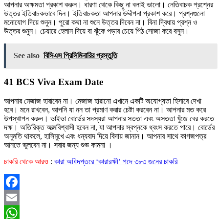
আপনার অক্ষমতা প্রকাশ করুন। ধারণা থেকে কিছু না বলাই ভালো। নেতিবাচক প্রশ্নের
উত্তর ইতিবাচকভাবে দিন। ইতিবাচকতা আপনার উদ্দীপনা প্রকাশ করে। প্রশ্নগুলো
মনোযোগ দিয়ে শুনুন। পুরো কথা না শুনে উত্তর দিবেন না। বিনা দ্বিধায় প্রশ্ন ও
উত্তর শুনুন। চেয়ারে হেলান দিয়ে বা ঝুঁকে পড়ার চেয়ে পিঠ সোজা করে বসুন।
See also
বিসিএস প্রিলিমিনারির প্রস্তুতি
41 BCS Viva Exam Date
আপনার মেজাজ হারাবেন না। মেজাজ হারানো এখানে একটি অযোগ্যতা হিসাবে দেখা
হবে। মনে রাখবেন, আপনি যা নন তা প্রমাণ করার চেষ্টা করবেন না। আপনার মত করে
উপস্থাপন করুন। ভাইভা বোর্ডের সদস্যরা আপনার সততা এবং অসততা খুঁজে বের করতে
দক্ষ। অতিরিক্ত আত্মবিশ্বাসী হবেন না, যা আপনার স্বপ্নকে ধ্বংস করতে পারে। বোর্ডের
অনুমতি থাকলে, হাসিমুখে এবং ধন্যবাদ দিয়ে বিদায় জানান। আপনার সাথে কাগজপত্র
আনতে ভুলবেন না। সবার জন্য শুভ কামনা ।
চাকরি থেকে আরও
:
কারা অধিদপ্তরে ‘কারারক্ষী’ পদে ৩৮৩ জনের চাকরি
Facebook
Email