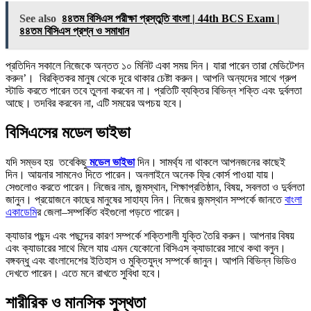
See also
৪৪তম বিসিএস পরীক্ষা প্রস্তুতি বাংলা | 44th BCS Exam |
৪৪তম বিসিএস প্রশ্ন ও সমাধান
প্রতিদিন সকালে নিজেকে অন্তত ১০ মিনিট একা সময় দিন। যারা পারেন তারা মেডিটেশন
করুন’। বিরক্তিকর মানুষ থেকে দূরে থাকার চেষ্টা করুন। আপনি অন্যদের সাথে গ্রুপ
স্টাডি করতে পারেন তবে তুলনা করবেন না। প্রতিটি ব্যক্তির বিভিন্ন শক্তি এবং দুর্বলতা
আছে। তদবির করবেন না, এটি সময়ের অপচয় হবে।
বিসিএসের মডেল ভাইভা
যদি সম্ভব হয় তবেকিছু
মডেল ভাইভা
দিন। সামর্থ্য না থাকলে আপনজনের কাছেই
দিন। আয়নার সামনেও দিতে পারেন। অনলাইনে অনেক ফ্রি কোর্স পাওয়া যায়।
সেগুলোও করতে পারেন। নিজের নাম, জন্মস্থান, শিক্ষাপ্রতিষ্ঠান, বিষয়, সবলতা ও দুর্বলতা
জানুন। প্রয়োজনে কাছের মানুষের সাহায্য নিন। নিজের জন্মস্থান সম্পর্কে জানতে
বাংলা
একাডেমি
র জেলা–সম্পর্কিত বইগুলো পড়তে পারেন।
ক্যাডার পছন্দ এবং পছন্দের কারণ সম্পর্কে শক্তিশালী যুক্তি তৈরি করুন। আপনার বিষয়
এবং ক্যাডারের সাথে মিলে যায় এমন যেকোনো বিসিএস ক্যাডারের সাথে কথা বলুন।
বঙ্গবন্ধু এবং বাংলাদেশের ইতিহাস ও মুক্তিযুদ্ধ সম্পর্কে জানুন। আপনি বিভিন্ন ভিডিও
দেখতে পারেন। এতে মনে রাখতে সুবিধা হবে।
শারীরিক ও মানসিক সুস্থতা