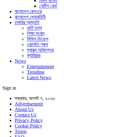
বিমান বাহিনী
নোটিশ বোর্ড
বাংলাদেশ রেলওয়ে
বাংলাদেশ সেনাবাহিনী
চাকরির প্রস্তুতি
ভর্তি তথ্য
শিক্ষা সংবাদ
সিভিল ডিফেন্স
ওয়ালটন গ্রুপ
স্বাস্থ্য অধিদপ্তর
ক্যারিয়ার
News
Entertainment
Trending
Latest News
Sign in
শুক্রবার, আগস্ট ৭, ২০২৬
Advertisement
About Us
Contact Us
Privacy Policy
Cookie Policy
Terms
FAQ