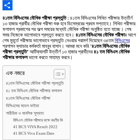
Copy
Link
Share
৪১তম বিসিএসের মৌখিক পরীক্ষা প্রস্তুতি
: ৪১তম বিসিএসের লিখিত পরীক্ষায় উত্তীর্ণ
১৩ হাজার প্রার্থীর মৌখিক পরীক্ষা শুরু হবে ডিসেম্বরের প্রথম সপ্তাহে। লিখিত পরীক্ষার
ফলাফল প্রকাশের পর অল্প সময়ের মধ্যেই মৌখিক পরীক্ষা অনুষ্ঠিত হতে যাচ্ছে। শেষ
সময় নিজেকে ভালোভাবে প্রস্তুত করতে হবে।
৪১তম বিসিএসের মৌখিক পরীক্ষা
র আগে
শেষ মুহূর্তে পরীক্ষায় ভালোভাবে প্রস্তুতি নেওয়ার পরামর্শ দিয়েছেন ৩৫তম
বিসিএসের
প্রশাসন ক্যাডার কর্মকর্তা মাহবুব হাসান। আমরা মনে করি ‘
৪১তম বিসিএসের মৌখিক
পরীক্ষা প্রস্তুতি’
আটিক্যালটি উত্তীর্ণ ১৩ হাজার প্রার্থীদের
৪১ তম বিসিএস মৌখিক
পরীক্ষার ফলাফল
ভালো করতে সাহায্য করবে।
এক নজরে
৪১তম বিসিএসের মৌখিক পরীক্ষা প্রস্তুতি
৪১ তম বিসিএস মৌখিক পরীক্ষার ফলাফল
৪১তম বিসিএসের মৌখিক পরীক্ষা
বিসিএসের মডেল ভাইভা
শারীরিক ও মানসিক সুস্থতা
বিসিএস মৌখিক পরীক্ষার কক্ষে করণীয় কি
41 BCS VIVA Result 2022
41 BCS Viva Exam Date