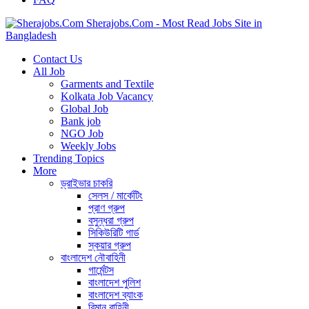
Sherajobs.Com - Most Read Jobs Site in
Bangladesh
Contact Us
All Job
Garments and Textile
Kolkata Job Vacancy
Global Job
Bank job
NGO Job
Weekly Jobs
Trending Topics
More
ড্রাইভার চাকরি
সেলস / মার্কেটিং
প্রাণ গ্রুপ
বসুন্ধরা গ্রুপ
সিকিউরিটি গার্ড
স্কয়ার গ্রুপ
বাংলাদেশ নৌবাহিনী
গার্মেন্টস
বাংলাদেশ পুলিশ
বাংলাদেশ ব্যাংক
বিমান বাহিনী