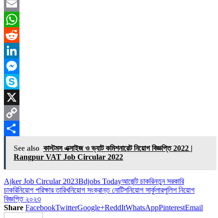
Facebook
Email
WhatsApp
Reddit
LinkedIn
Messenger
Skype
X
Copy
Link
Share
See also
কাস্টমস এক্সাইজ ও ভ্যাট কমিশনারেট নিয়োগ বিজ্ঞপ্তি 2022 |
Rangpur VAT Job Circular 2022
Ajker Job Circular 2023
Bdjobs Today
আর্জেন্ট চাকরি
নতুন সরকারি
চাকরি
নিয়োগ পরিক্ষার তারিখ
নিয়োগ সংক্রান্ত নোটিশ
নিয়োগ সার্কুলার
পুলিশ নিয়োগ
বিজ্ঞপ্তি ২০২৩
Share
Facebook
Twitter
Google+
ReddIt
WhatsApp
Pinterest
Email