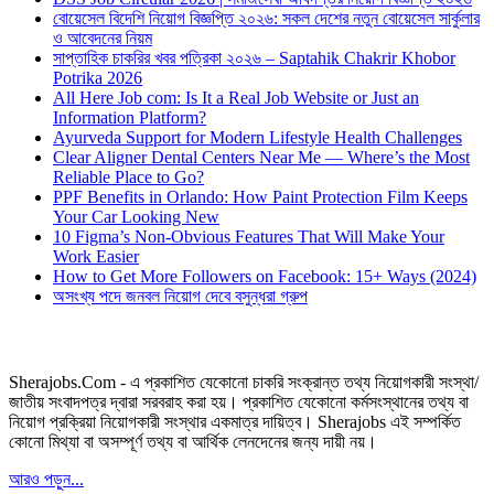
বোয়েসেল বিদেশি নিয়োগ বিজ্ঞপ্তি ২০২৬: সকল দেশের নতুন বোয়েসেল সার্কুলার
ও আবেদনের নিয়ম
সাপ্তাহিক চাকরির খবর পত্রিকা ২০২৬ – Saptahik Chakrir Khobor
Potrika 2026
All Here Job com: Is It a Real Job Website or Just an
Information Platform?
Ayurveda Support for Modern Lifestyle Health Challenges
Clear Aligner Dental Centers Near Me — Where’s the Most
Reliable Place to Go?
PPF Benefits in Orlando: How Paint Protection Film Keeps
Your Car Looking New
10 Figma’s Non-Obvious Features That Will Make Your
Work Easier
How to Get More Followers on Facebook: 15+ Ways (2024)
অসংখ্য পদে জনবল নিয়োগ দেবে বসুন্ধরা গ্রুপ
Sherajobs.Com - এ প্রকাশিত যেকোনো চাকরি সংক্রান্ত তথ্য নিয়োগকারী সংস্থা/
জাতীয় সংবাদপত্র দ্বারা সরবরাহ করা হয়। প্রকাশিত যেকোনো কর্মসংস্থানের তথ্য বা
নিয়োগ প্রক্রিয়া নিয়োগকারী সংস্থার একমাত্র দায়িত্ব। Sherajobs এই সম্পর্কিত
কোনো মিথ্যা বা অসম্পূর্ণ তথ্য বা আর্থিক লেনদেনের জন্য দায়ী নয়।
আরও পড়ুন...