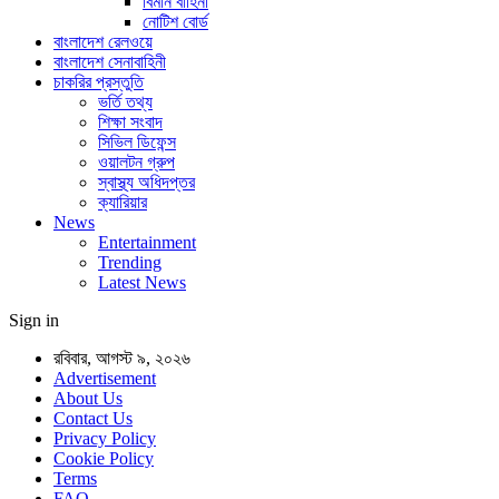
বিমান বাহিনী
নোটিশ বোর্ড
বাংলাদেশ রেলওয়ে
বাংলাদেশ সেনাবাহিনী
চাকরির প্রস্তুতি
ভর্তি তথ্য
শিক্ষা সংবাদ
সিভিল ডিফেন্স
ওয়ালটন গ্রুপ
স্বাস্থ্য অধিদপ্তর
ক্যারিয়ার
News
Entertainment
Trending
Latest News
Sign in
রবিবার, আগস্ট ৯, ২০২৬
Advertisement
About Us
Contact Us
Privacy Policy
Cookie Policy
Terms
FAQ