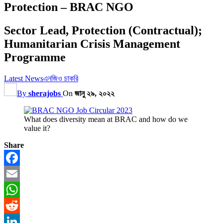
Protection – BRAC NGO
Sector Lead, Protection (Contractual);
Humanitarian Crisis Management
Programme
Latest News
এনজিও চাকরি
By
sherajobs
On
জানু ২৯, ২০২২
What does diversity mean at BRAC and how do we
value it?
Share
Facebook
Email
WhatsApp
Reddit