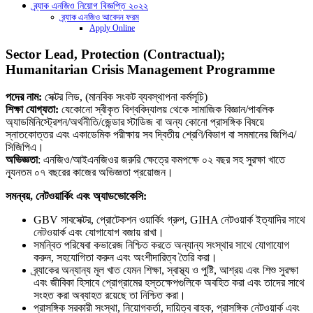
ব্র্যাক এনজিও নিয়োগ বিজ্ঞপ্তি ২০২২
ব্র্যাক এনজিও আবেদন ফরম
Apply Online
Sector Lead, Protection (Contractual);
Humanitarian Crisis Management Programme
পদের নাম:
সেক্টর লিড, (মানবিক সংকট ব্যবস্থাপনা কর্মসূচি)
শিক্ষা যোগ্যতা:
যেকোনো স্বীকৃত বিশ্ববিদ্যালয় থেকে সামাজিক বিজ্ঞান/পাবলিক
অ্যাডমিনিস্ট্রেশন/অর্থনীতি/জেন্ডার স্টাডিজ বা অন্য কোনো প্রাসঙ্গিক বিষয়ে
স্নাতকোত্তর এবং একাডেমিক পরীক্ষায় সব দ্বিতীয় শ্রেণি/বিভাগ বা সমমানের জিপিএ/
সিজিপিএ।
অভিজ্ঞতা
: এনজিও/আইএনজিওর জরুরি ক্ষেত্রে কমপক্ষে ০২ বছর সহ সুরক্ষা খাতে
ন্যূনতম ০৭ বছরের কাজের অভিজ্ঞতা প্রয়োজন।
সমন্বয়, নেটওয়ার্কিং এবং অ্যাডভোকেসি:
GBV সাবসেক্টর, প্রোটেকশন ওয়ার্কিং গ্রুপ, GIHA নেটওয়ার্ক ইত্যাদির সাথে
নেটওয়ার্ক এবং যোগাযোগ বজায় রাখা।
সমন্বিত পরিষেবা কভারেজ নিশ্চিত করতে অন্যান্য সংস্থার সাথে যোগাযোগ
করুন, সহযোগিতা করুন এবং অংশীদারিত্ব তৈরি করা।
ব্র্যাকের অন্যান্য মূল খাত যেমন শিক্ষা, স্বাস্থ্য ও পুষ্টি, আশ্রয় এবং শিশু সুরক্ষা
এবং জীবিকা হিসাবে প্রোগ্রামের হস্তক্ষেপগুলিকে অবহিত করা এবং তাদের সাথে
সংহত করা অব্যাহত রয়েছে তা নিশ্চিত করা।
প্রাসঙ্গিক সরকারী সংস্থা, নিয়োগকর্তা, দায়িত্ব বাহক, প্রাসঙ্গিক নেটওয়ার্ক এবং