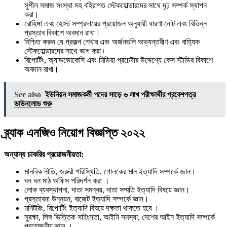
সুশীল সমাজ সংস্থা সহ বহিরাগত স্টেকহোল্ডারদের সাথে দৃঢ় সম্পর্ক স্থাপন
করা।
রোহিঙ্গা এবং হোস্ট সম্প্রদায়ের প্রয়োজন অনুযায়ী ধারণা নোট এবং বিভিন্ন
প্রস্তাব বিকাশে অবদান রাখা।
নিশ্চিত করুন যে প্রকল্প শেখার এবং অর্জনগুলি অভ্যন্তরীণ এবং বাহ্যিক
স্টেকহোল্ডারদের সাথে ভাগ করা ৷
রিপোর্টিং, অ্যাডভোকেসি এবং মিডিয়া প্রচেষ্টার উদ্দেশ্যে কেস স্টাডির বিকাশে
অবদান রাখা।
See also
ইউনিয়ন সমাজকর্মী পদের সাড়ে ৬ লাখ পরীক্ষার্থীর প্রবেশপত্র
ডাউনলোড শুরু
ব্র্যাক এনজিও নিয়োগ বিজ্ঞপ্তি ২০২২
অন্যান্য চাকরির প্রয়োজনীয়তা:
মানবিক নীতি, জরুরী পরিস্থিতি, গোলকের মান ইত্যাদি সম্পর্কে জ্ঞান।
ঘন ঘন মাঠ অফিস পরিদর্শন করা ।
লোক ব্যবস্থাপনা, দাতা সমন্বয়, দাতা সম্মতি ইত্যাদি বিষয়ে জ্ঞান।
প্রস্তাবনা উন্নয়ন, বাজেট ইত্যাদি সম্পর্কে জ্ঞান।
মনিটরিং, রিপোর্টিং ইত্যাদি বিষয়ে দক্ষতা থাকতে হবে ।
সুরক্ষা, লিঙ্গ ভিত্তিক সহিংসতা, আইনি সমস্যা, দেশের আইন ইত্যাদি সম্পর্কে
প্রয়োজনীয় জ্ঞান ।