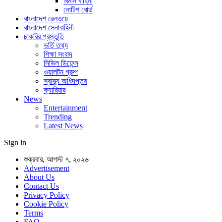
বিমান বাহিনী
নোটিশ বোর্ড
বাংলাদেশ রেলওয়ে
বাংলাদেশ সেনাবাহিনী
চাকরির প্রস্তুতি
ভর্তি তথ্য
শিক্ষা সংবাদ
সিভিল ডিফেন্স
ওয়ালটন গ্রুপ
স্বাস্থ্য অধিদপ্তর
ক্যারিয়ার
News
Entertainment
Trending
Latest News
Sign in
শুক্রবার, আগস্ট ৭, ২০২৬
Advertisement
About Us
Contact Us
Privacy Policy
Cookie Policy
Terms
FAQ