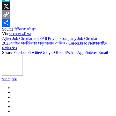
Skype
X
Copy
Source
বিডিজবস ডট কম
Link
Share
Via
সেরাজবস ডট কম
Ajker Job Circular 2023
All Private Company Job Circular
2023
এনজিও চাকরি
নিয়োগ সার্কুলার
ব্র্যাক এনজিও - Career.brac Net
সাপ্তাহিক
চাকরির খবর
Share
Facebook
Twitter
Google+
ReddIt
WhatsApp
Pinterest
Email
sherajobs