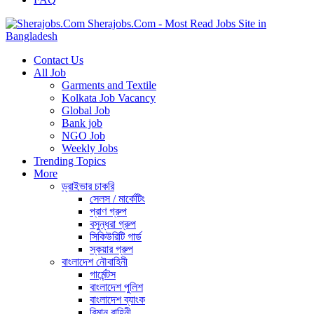
Sherajobs.Com - Most Read Jobs Site in
Bangladesh
Contact Us
All Job
Garments and Textile
Kolkata Job Vacancy
Global Job
Bank job
NGO Job
Weekly Jobs
Trending Topics
More
ড্রাইভার চাকরি
সেলস / মার্কেটিং
প্রাণ গ্রুপ
বসুন্ধরা গ্রুপ
সিকিউরিটি গার্ড
স্কয়ার গ্রুপ
বাংলাদেশ নৌবাহিনী
গার্মেন্টস
বাংলাদেশ পুলিশ
বাংলাদেশ ব্যাংক
বিমান বাহিনী