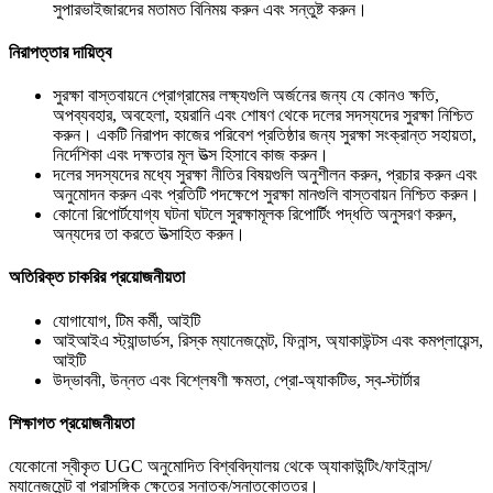
সুপারভাইজারদের মতামত বিনিময় করুন এবং সন্তুষ্ট করুন।
নিরাপত্তার দায়িত্ব
সুরক্ষা বাস্তবায়নে প্রোগ্রামের লক্ষ্যগুলি অর্জনের জন্য যে কোনও ক্ষতি,
অপব্যবহার, অবহেলা, হয়রানি এবং শোষণ থেকে দলের সদস্যদের সুরক্ষা নিশ্চিত
করুন। একটি নিরাপদ কাজের পরিবেশ প্রতিষ্ঠার জন্য সুরক্ষা সংক্রান্ত সহায়তা,
নির্দেশিকা এবং দক্ষতার মূল উত্স হিসাবে কাজ করুন।
দলের সদস্যদের মধ্যে সুরক্ষা নীতির বিষয়গুলি অনুশীলন করুন, প্রচার করুন এবং
অনুমোদন করুন এবং প্রতিটি পদক্ষেপে সুরক্ষা মানগুলি বাস্তবায়ন নিশ্চিত করুন।
কোনো রিপোর্টযোগ্য ঘটনা ঘটলে সুরক্ষামূলক রিপোর্টিং পদ্ধতি অনুসরণ করুন,
অন্যদের তা করতে উত্সাহিত করুন।
অতিরিক্ত চাকরির প্রয়োজনীয়তা
যোগাযোগ, টিম কর্মী, আইটি
আইআইএ স্ট্যান্ডার্ডস, রিস্ক ম্যানেজমেন্ট, ফিনান্স, অ্যাকাউন্টস এবং কমপ্লায়েন্স,
আইটি
উদ্ভাবনী, উন্নত এবং বিশ্লেষণী ক্ষমতা, প্রো-অ্যাকটিভ, স্ব-স্টার্টার
শিক্ষাগত প্রয়োজনীয়তা
যেকোনো স্বীকৃত UGC অনুমোদিত বিশ্ববিদ্যালয় থেকে অ্যাকাউন্টিং/ফাইনান্স/
ম্যানেজমেন্ট বা প্রাসঙ্গিক ক্ষেত্রে স্নাতক/স্নাতকোত্তর।