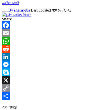
এনজিও চাকরি
By
sherajobs
Last updated
নভে ১৮, ২০২১
Share
Facebook
Email
WhatsApp
Reddit
LinkedIn
Messenger
Skype
X
Copy
Link
Share
এক নজরে