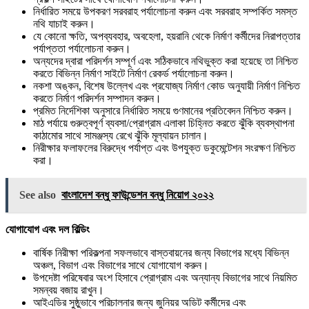
নির্ধারিত সময়ে উপকরণ সরবরাহ পর্যালোচনা করুন এবং সরবরাহ সম্পর্কিত সমস্ত
নথি যাচাই করুন।
যে কোনো ক্ষতি, অপব্যবহার, অবহেলা, হয়রানি থেকে নির্মাণ কর্মীদের নিরাপত্তার
পর্যাপ্ততা পর্যালোচনা করুন।
অন্যদের দ্বারা পরিদর্শন সম্পূর্ণ এবং সঠিকভাবে নথিভুক্ত করা হয়েছে তা নিশ্চিত
করতে বিভিন্ন নির্মাণ সাইটে নির্মাণ রেকর্ড পর্যালোচনা করুন।
নকশা অঙ্কন, বিশেষ উল্লেখ এবং প্রযোজ্য নির্মাণ কোড অনুযায়ী নির্মাণ নিশ্চিত
করতে নির্মাণ পরিদর্শন সম্পাদন করুন।
প্রমিত নির্দেশিকা অনুসারে নির্ধারিত সময়ে গুণমানের প্রতিবেদন নিশ্চিত করুন।
মাঠ পর্যায়ে গুরুত্বপূর্ণ ব্যবসা/প্রোগ্রাম এলাকা চিহ্নিত করতে ঝুঁকি ব্যবস্থাপনা
কাঠামোর সাথে সামঞ্জস্য রেখে ঝুঁকি মূল্যায়ন চালান।
নিরীক্ষার ফলাফলের বিরুদ্ধে পর্যাপ্ত এবং উপযুক্ত ডকুমেন্টেশন সংরক্ষণ নিশ্চিত
করা।
See also
বাংলাদেশ বন্ধু ফাউন্ডেশন বন্ধু নিয়োগ ২০২২
যোগাযোগ এবং দল বিল্ডিং
বার্ষিক নিরীক্ষা পরিকল্পনা সফলভাবে বাস্তবায়নের জন্য বিভাগের মধ্যে বিভিন্ন
অঞ্চল, বিভাগ এবং বিভাগের সাথে যোগাযোগ করুন।
উপদেষ্টা পরিষেবার অংশ হিসাবে প্রোগ্রাম এবং অন্যান্য বিভাগের সাথে নিয়মিত
সমন্বয় বজায় রাখুন।
আইএডির সুষ্ঠুভাবে পরিচালনার জন্য জুনিয়র অডিট কর্মীদের এবং