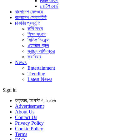
বিমান বাহিনী
নোটিশ বোর্ড
বাংলাদেশ রেলওয়ে
বাংলাদেশ সেনাবাহিনী
চাকরির প্রস্তুতি
ভর্তি তথ্য
শিক্ষা সংবাদ
সিভিল ডিফেন্স
ওয়ালটন গ্রুপ
স্বাস্থ্য অধিদপ্তর
ক্যারিয়ার
News
Entertainment
Trending
Latest News
Sign in
শুক্রবার, আগস্ট ৭, ২০২৬
Advertisement
About Us
Contact Us
Privacy Policy
Cookie Policy
Terms
FAQ