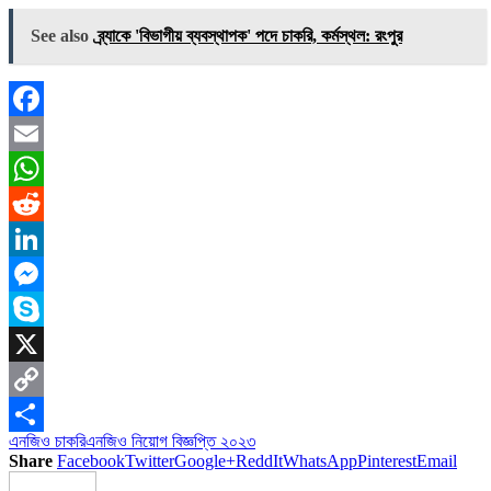
See also
ব্র্যাকে 'বিভাগীয় ব্যবস্থাপক' পদে চাকরি, কর্মস্থল: রংপুর
Facebook
Email
WhatsApp
Reddit
LinkedIn
Messenger
Skype
X
Copy
এনজিও চাকরি
এনজিও নিয়োগ বিজ্ঞপ্তি ২০২৩
Link
Share
Share
Facebook
Twitter
Google+
ReddIt
WhatsApp
Pinterest
Email