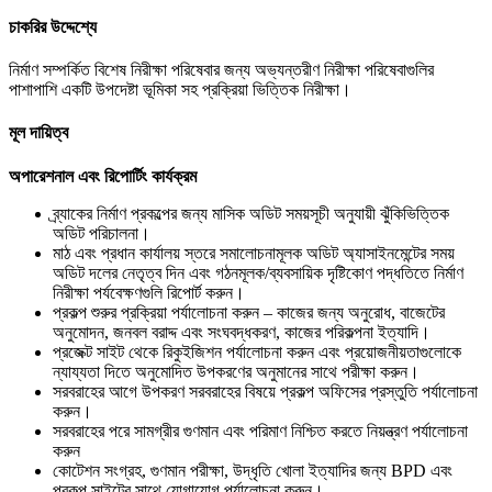
চাকরির উদ্দেশ্যে
নির্মাণ সম্পর্কিত বিশেষ নিরীক্ষা পরিষেবার জন্য অভ্যন্তরীণ নিরীক্ষা পরিষেবাগুলির
পাশাপাশি একটি উপদেষ্টা ভূমিকা সহ প্রক্রিয়া ভিত্তিক নিরীক্ষা।
মূল দায়িত্ব
অপারেশনাল এবং রিপোর্টিং কার্যক্রম
ব্র্যাকের নির্মাণ প্রকল্পের জন্য মাসিক অডিট সময়সূচী অনুযায়ী ঝুঁকিভিত্তিক
অডিট পরিচালনা।
মাঠ এবং প্রধান কার্যালয় স্তরে সমালোচনামূলক অডিট অ্যাসাইনমেন্টের সময়
অডিট দলের নেতৃত্ব দিন এবং গঠনমূলক/ব্যবসায়িক দৃষ্টিকোণ পদ্ধতিতে নির্মাণ
নিরীক্ষা পর্যবেক্ষণগুলি রিপোর্ট করুন।
প্রকল্প শুরুর প্রক্রিয়া পর্যালোচনা করুন – কাজের জন্য অনুরোধ, বাজেটের
অনুমোদন, জনবল বরাদ্দ এবং সংঘবদ্ধকরণ, কাজের পরিকল্পনা ইত্যাদি।
প্রজেক্ট সাইট থেকে রিকুইজিশন পর্যালোচনা করুন এবং প্রয়োজনীয়তাগুলোকে
ন্যায্যতা দিতে অনুমোদিত উপকরণের অনুমানের সাথে পরীক্ষা করুন।
সরবরাহের আগে উপকরণ সরবরাহের বিষয়ে প্রকল্প অফিসের প্রস্তুতি পর্যালোচনা
করুন।
সরবরাহের পরে সামগ্রীর গুণমান এবং পরিমাণ নিশ্চিত করতে নিয়ন্ত্রণ পর্যালোচনা
করুন
কোটেশন সংগ্রহ, গুণমান পরীক্ষা, উদ্ধৃতি খোলা ইত্যাদির জন্য BPD এবং
প্রকল্প সাইটের সাথে যোগাযোগ পর্যালোচনা করুন।