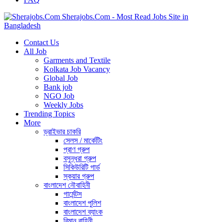
Sherajobs.Com - Most Read Jobs Site in
Bangladesh
Contact Us
All Job
Garments and Textile
Kolkata Job Vacancy
Global Job
Bank job
NGO Job
Weekly Jobs
Trending Topics
More
ড্রাইভার চাকরি
সেলস / মার্কেটিং
প্রাণ গ্রুপ
বসুন্ধরা গ্রুপ
সিকিউরিটি গার্ড
স্কয়ার গ্রুপ
বাংলাদেশ নৌবাহিনী
গার্মেন্টস
বাংলাদেশ পুলিশ
বাংলাদেশ ব্যাংক
বিমান বাহিনী