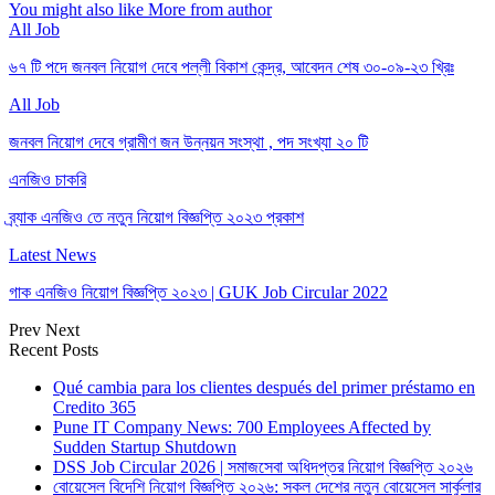
You might also like
More from author
All Job
৬৭ টি পদে জনবল নিয়োগ দেবে পল্লী বিকাশ কেন্দ্র, আবেদন শেষ ৩০-০৯-২৩ খ্রিঃ
All Job
জনবল নিয়োগ দেবে গ্রামীণ জন উন্নয়ন সংস্থা , পদ সংখ্যা ২০ টি
এনজিও চাকরি
ব্র্যাক এনজিও তে নতুন নিয়োগ বিজ্ঞপ্তি ২০২৩ প্রকাশ
Latest News
গাক এনজিও নিয়োগ বিজ্ঞপ্তি ২০২৩ | GUK Job Circular 2022
Prev
Next
Recent Posts
Qué cambia para los clientes después del primer préstamo en
Credito 365
Pune IT Company News: 700 Employees Affected by
Sudden Startup Shutdown
DSS Job Circular 2026 | সমাজসেবা অধিদপ্তর নিয়োগ বিজ্ঞপ্তি ২০২৬
বোয়েসেল বিদেশি নিয়োগ বিজ্ঞপ্তি ২০২৬: সকল দেশের নতুন বোয়েসেল সার্কুলার